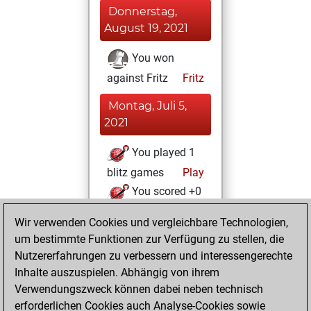
Donnerstag,
August 19, 2021
You won
against Fritz
Fritz
Montag, Juli 5,
2021
You played 1
blitz games
Play
You scored +0
=0 -1 in blitz
Wir verwenden Cookies und vergleichbare Technologien,
um bestimmte Funktionen zur Verfügung zu stellen, die
Samstag, Februar
Nutzererfahrungen zu verbessern und interessengerechte
20, 2021
Inhalte auszuspielen. Abhängig von ihrem
You created
Verwendungszweck können dabei neben technisch
erforderlichen Cookies auch Analyse-Cookies sowie
your Fritz account