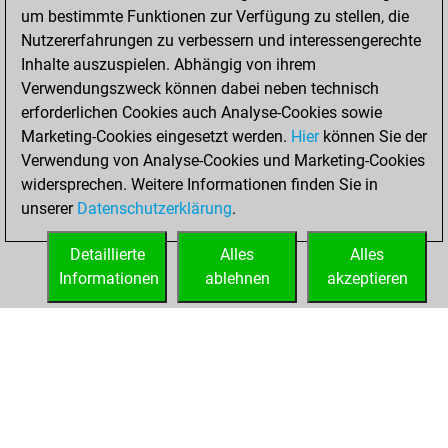
um bestimmte Funktionen zur Verfügung zu stellen, die
BeautyScore of
Nutzererfahrungen zu verbessern und interessengerechte
19387
Inhalte auszuspielen. Abhängig von ihrem
You achieved a
Verwendungszweck können dabei neben technisch
new Elo of 1909
erforderlichen Cookies auch Analyse-Cookies sowie
Marketing-Cookies eingesetzt werden.
Hier
können Sie der
Montag, Mai 16,
Verwendung von Analyse-Cookies und Marketing-Cookies
2022
widersprechen. Weitere Informationen finden Sie in
unserer
Datenschutzerklärung
.
You created
your Fritz account
Detaillierte
Alles
Alles
Fritz
Informationen
ablehnen
akzeptieren