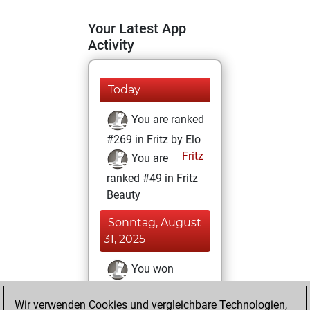
Your Latest App
Activity
Today
You are ranked
#269 in Fritz by Elo
Fritz
You are
ranked #49 in Fritz
Beauty
Sonntag, August
31, 2025
You won
against Fritz
Fritz
Wir verwenden Cookies und vergleichbare Technologien,
You achieved a