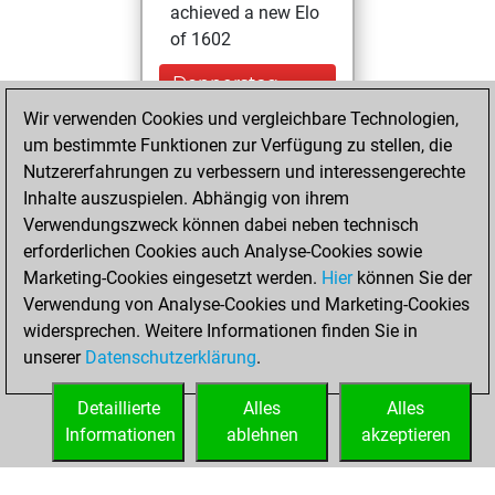
achieved a new Elo
of 1602
Donnerstag,
Januar 21, 2021
Wir verwenden Cookies und vergleichbare Technologien,
um bestimmte Funktionen zur Verfügung zu stellen, die
You created
Nutzererfahrungen zu verbessern und interessengerechte
your Fritz account
Inhalte auszuspielen. Abhängig von ihrem
Fritz
Verwendungszweck können dabei neben technisch
Freitag,
erforderlichen Cookies auch Analyse-Cookies sowie
Januar 8, 2021
Marketing-Cookies eingesetzt werden.
Hier
können Sie der
Verwendung von Analyse-Cookies und Marketing-Cookies
You played 1
widersprechen. Weitere Informationen finden Sie in
bullet games
Play
unserer
Datenschutzerklärung
.
You scored +0
=0 -1 in bullet
Detaillierte
Alles
Alles
Informationen
ablehnen
akzeptieren