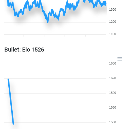
1300
1200
1100
Bullet: Elo 1526
1650
1620
1590
1560
1530