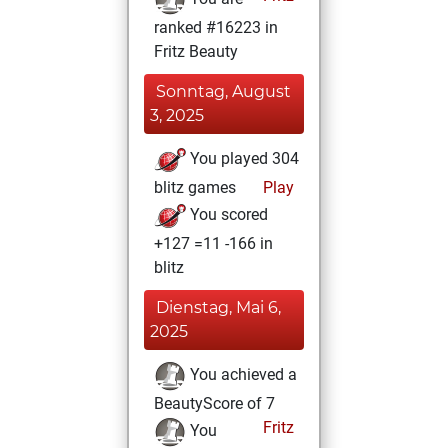
ranked #16223 in
Fritz Beauty
Sonntag, August
3, 2025
You played 304
blitz games
Play
You scored
+127 =11 -166 in
blitz
Dienstag, Mai 6,
2025
You achieved a
BeautyScore of 7
Fritz
You