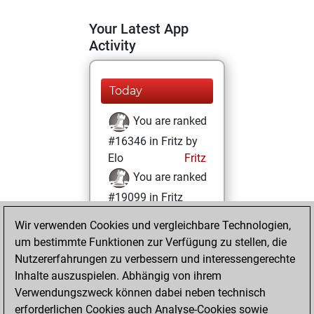
Your Latest App
Activity
Today
You are ranked
#16346 in Fritz by
Elo
Fritz
You are ranked
#19099 in Fritz
Beauty
Wir verwenden Cookies und vergleichbare Technologien,
um bestimmte Funktionen zur Verfügung zu stellen, die
Dienstag,
Nutzererfahrungen zu verbessern und interessengerechte
November 5, 2024
Inhalte auszuspielen. Abhängig von ihrem
You achieved a
Verwendungszweck können dabei neben technisch
erforderlichen Cookies auch Analyse-Cookies sowie
BeautyScore of 4