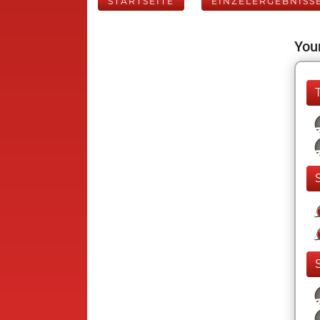
STARTSEITE
EINZELERGEBNISS
Your