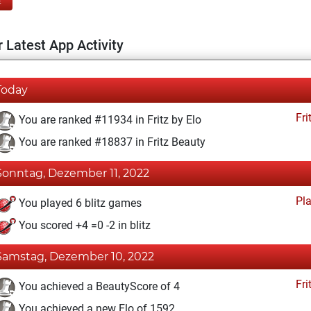
E
 Latest App Activity
Today
Fri
You are ranked #11934 in Fritz by Elo
You are ranked #18837 in Fritz Beauty
Sonntag, Dezember 11, 2022
Pl
You played 6 blitz games
You scored +4 =0 -2 in blitz
Samstag, Dezember 10, 2022
Fri
You achieved a BeautyScore of 4
You achieved a new Elo of 1592