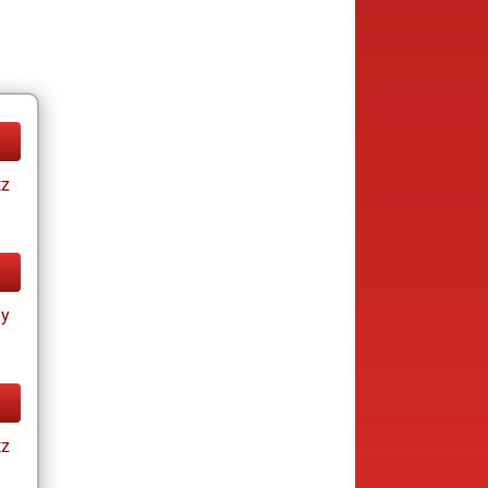
tz
ay
tz