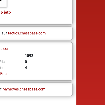
 Nieto
g auf
tactics.chessbase.com
se.com:
1592
0
ritz:
4
te
ritz...
uf
Mymoves.chessbase.com