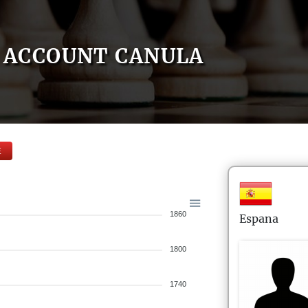
ACCOUNT CANULA
E
1860
Espana
1800
1740