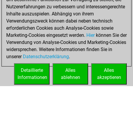
You created
Nutzererfahrungen zu verbessern und interessengerechte
your Fritz account
Inhalte auszuspielen. Abhängig von ihrem
Verwendungszweck können dabei neben technisch
Samstag, Januar
erforderlichen Cookies auch Analyse-Cookies sowie
23, 2021
Marketing-Cookies eingesetzt werden.
Hier
können Sie der
Verwendung von Analyse-Cookies und Marketing-Cookies
You played 1
widersprechen. Weitere Informationen finden Sie in
blitz games
Play
unserer
Datenschutzerklärung
.
You scored +0
=0 -1 in blitz
Detaillierte
Alles
Alles
Informationen
ablehnen
akzeptieren