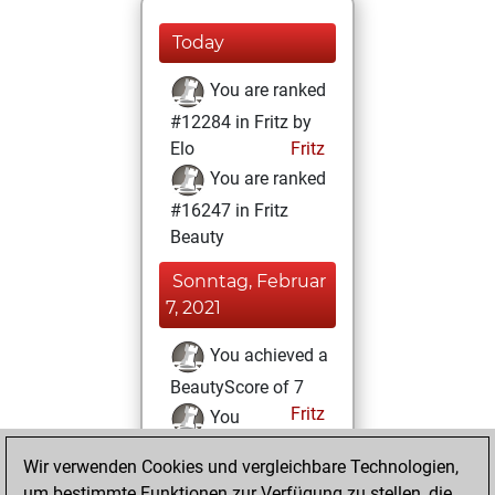
Today
You are ranked
#12284 in Fritz by
Elo
Fritz
You are ranked
#16247 in Fritz
Beauty
Sonntag, Februar
7, 2021
You achieved a
BeautyScore of 7
Fritz
You
achieved a new Elo
Wir verwenden Cookies und vergleichbare Technologien,
of 1591
um bestimmte Funktionen zur Verfügung zu stellen, die