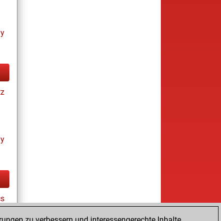
ay
tz
ay
cs
rungen zu verbessern und interessengerechte Inhalte