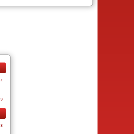
tz
es
cs