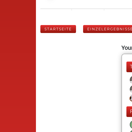
STARTSEITE
EINZELERGEBNISS
Your