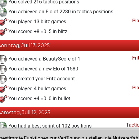
You solved 216 tactics positions
You achieved an Elo of 2230 in tactics positions
Pl
You played 13 blitz games
You scored +8 =0 -5 in blitz
Sonntag, Juli 13, 2025
Fri
You achieved a BeautyScore of 1
You achieved a new Elo of 1580
You created your Fritz account
Pl
You played 4 bullet games
You scored +4 =0 -0 in bullet
Samstag, Juli 12, 2025
Tacti
You had a best sprint of 102 positions
estimmte Funktionen zur Verfügung zu stellen, die Nutzererfah