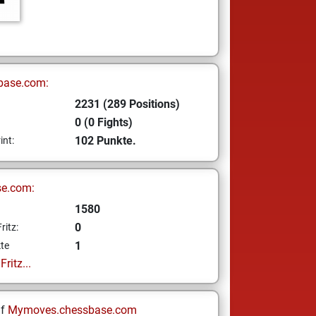
base.com:
2231 (289 Positions)
0 (0 Fights)
102 Punkte.
int:
se.com:
1580
0
ritz:
1
te
ritz...
uf
Mymoves.chessbase.com