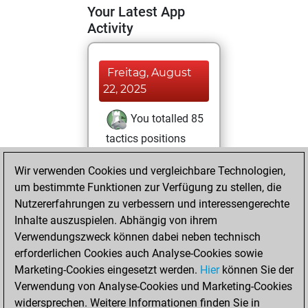
Your Latest App
Activity
Freitag, August
22, 2025
You totalled 85
tactics positions
Tactics
You
Wir verwenden Cookies und vergleichbare Technologien,
solved 54 tactics
um bestimmte Funktionen zur Verfügung zu stellen, die
positions
Nutzererfahrungen zu verbessern und interessengerechte
You achieved
Inhalte auszuspielen. Abhängig von ihrem
an Elo of 1801 in
Verwendungszweck können dabei neben technisch
tactics positions
erforderlichen Cookies auch Analyse-Cookies sowie
Marketing-Cookies eingesetzt werden.
Hier
können Sie der
Mittwoch, April
Verwendung von Analyse-Cookies und Marketing-Cookies
30, 2025
widersprechen. Weitere Informationen finden Sie in