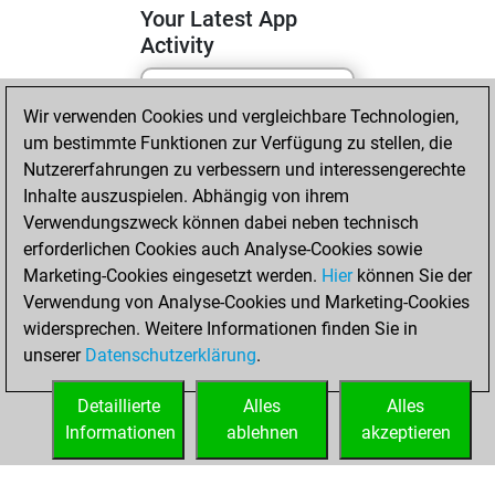
Your Latest App
Activity
Wir verwenden Cookies und vergleichbare Technologien,
Montag, Mai 18,
um bestimmte Funktionen zur Verfügung zu stellen, die
2026
Nutzererfahrungen zu verbessern und interessengerechte
You totalled 18
Inhalte auszuspielen. Abhängig von ihrem
Verwendungszweck können dabei neben technisch
tactics positions
erforderlichen Cookies auch Analyse-Cookies sowie
Tactics
You
Marketing-Cookies eingesetzt werden.
Hier
können Sie der
solved 9 tactics
Verwendung von Analyse-Cookies und Marketing-Cookies
positions
widersprechen. Weitere Informationen finden Sie in
You achieved
unserer
Datenschutzerklärung
.
an Elo of 1649 in
tactics positions
Detaillierte
Alles
Alles
Informationen
ablehnen
akzeptieren