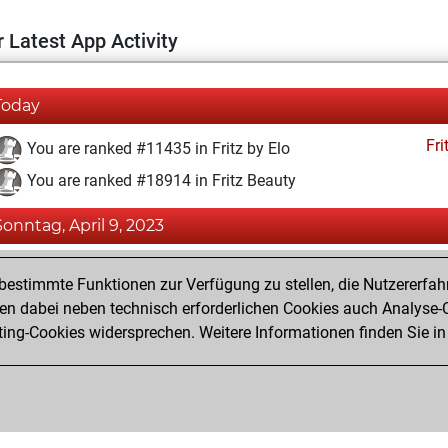
 Latest App Activity
Today
Fri
You are ranked #11435 in Fritz by Elo
You are ranked #18914 in Fritz Beauty
Sonntag, April 9, 2023
Fri
You achieved a BeautyScore of 4
estimmte Funktionen zur Verfügung zu stellen, die Nutzererfah
You achieved a new Elo of 1593
 dabei neben technisch erforderlichen Cookies auch Analyse-C
ng-Cookies widersprechen. Weitere Informationen finden Sie in
You created your Fritz account