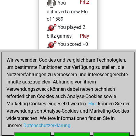
Fritz
You
achieved a new Elo
of 1589
You played 2
blitz games
Play
You scored +0
=0 -2 in blitz
Wir verwenden Cookies und vergleichbare Technologien,
Donnerstag, Juni
um bestimmte Funktionen zur Verfügung zu stellen, die
19, 2025
Nutzererfahrungen zu verbessern und interessengerechte
Inhalte auszuspielen. Abhängig von ihrem
You created
Verwendungszweck können dabei neben technisch
your Studies account
erforderlichen Cookies auch Analyse-Cookies sowie
Studies
Marketing-Cookies eingesetzt werden.
Hier
können Sie der
Montag,
Verwendung von Analyse-Cookies und Marketing-Cookies
Mai 26, 2025
widersprechen. Weitere Informationen finden Sie in
unserer
Datenschutzerklärung
.
You created
your Fritz account