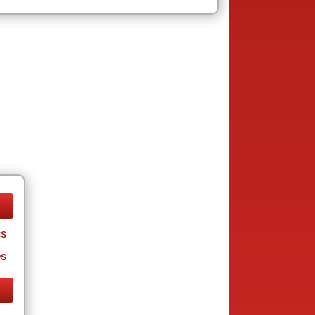
cs
es