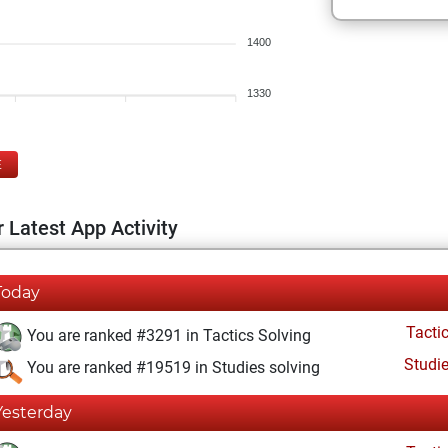
1400
1330
E
 Latest App Activity
Today
Tacti
You are ranked #3291 in Tactics Solving
Studi
You are ranked #19519 in Studies solving
Yesterday