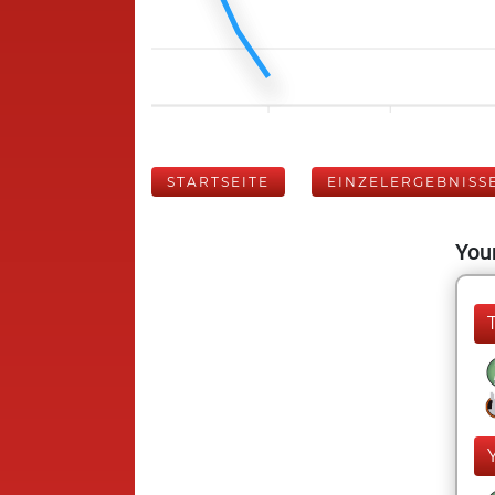
STARTSEITE
EINZELERGEBNISS
Your