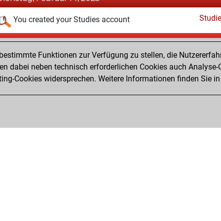
Studi
You created your Studies account
Montag, Oktober 23, 2017
estimmte Funktionen zur Verfügung zu stellen, die Nutzererfah
Pl
You played 3 bullet games
 dabei neben technisch erforderlichen Cookies auch Analyse-C
ng-Cookies widersprechen. Weitere Informationen finden Sie in
You scored +0 =0 -3 in bullet