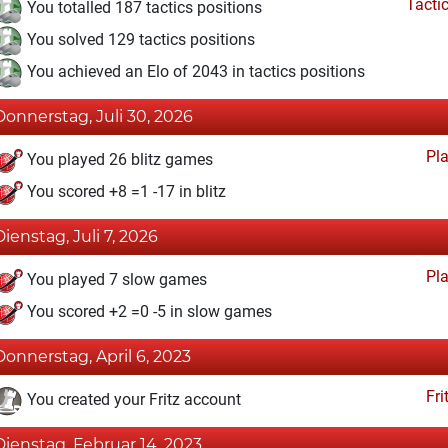
Tacti
You totalled 187 tactics positions
You solved 129 tactics positions
You achieved an Elo of 2043 in tactics positions
Donnerstag, Juli 30, 2026
Pl
You played 26 blitz games
You scored +8 =1 -17 in blitz
Dienstag, Juli 7, 2026
Pl
You played 7 slow games
You scored +2 =0 -5 in slow games
Donnerstag, April 6, 2023
Fri
You created your Fritz account
Dienstag, Februar 14, 2023