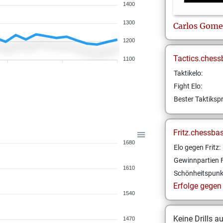
1400
1300
Carlos
Gome
1200
Tactics.chess
1100
Taktikelo:
Fight Elo:
Bester Taktikspr
Fritz.chessba
1680
Elo gegen Fritz:
Gewinnpartien F
1610
Schönheitspunk
Erfolge gegen F
1540
Keine Drills a
1470