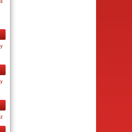
cs
ay
ay
tz