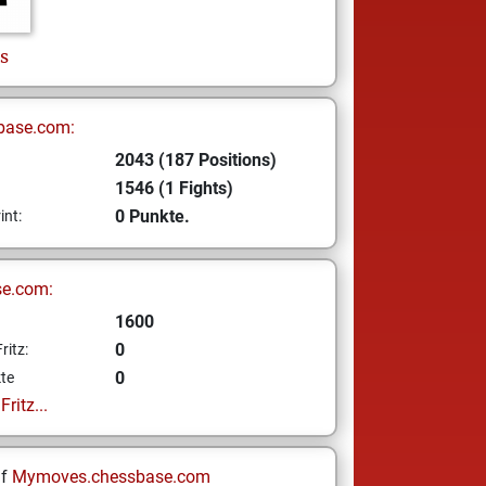
s
base.com:
2043 (187 Positions)
1546 (1 Fights)
0 Punkte.
int:
se.com:
1600
0
ritz:
0
te
ritz...
uf
Mymoves.chessbase.com