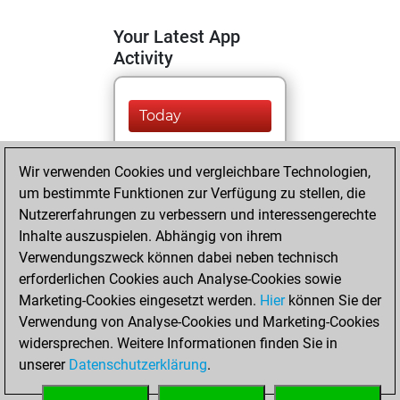
Your Latest App
Activity
Today
You are ranked
Wir verwenden Cookies und vergleichbare Technologien,
#9591 in Fritz by Elo
um bestimmte Funktionen zur Verfügung zu stellen, die
Fritz
You are
Nutzererfahrungen zu verbessern und interessengerechte
ranked #8054 in Fritz
Inhalte auszuspielen. Abhängig von ihrem
Beauty
Verwendungszweck können dabei neben technisch
erforderlichen Cookies auch Analyse-Cookies sowie
Dienstag,
Marketing-Cookies eingesetzt werden.
Hier
können Sie der
Dezember 12,
Verwendung von Analyse-Cookies und Marketing-Cookies
2023
widersprechen. Weitere Informationen finden Sie in
unserer
Datenschutzerklärung
.
You created
your Fritz account