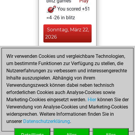
blitz games
Play
You scored +51
=4 -26 in blitz
Sonntag, März 22,
2026
You played 36
Wir verwenden Cookies und vergleichbare Technologien,
bullet games
Play
um bestimmte Funktionen zur Verfügung zu stellen, die
You scored +29
Nutzererfahrungen zu verbessern und interessengerechte
=0 -7 in bullet
Inhalte auszuspielen. Abhängig von ihrem
Verwendungszweck können dabei neben technisch
Donnerstag,
erforderlichen Cookies auch Analyse-Cookies sowie
September 9, 2021
Marketing-Cookies eingesetzt werden.
Hier
können Sie der
Verwendung von Analyse-Cookies und Marketing-Cookies
You played 1
widersprechen. Weitere Informationen finden Sie in
slow games
Play
unserer
Datenschutzerklärung
.
You scored +0
=0 -1 in slow games