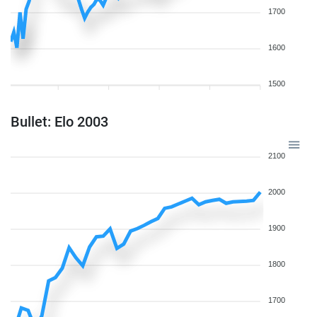
1700
1600
1500
Bullet: Elo 2003
2100
2000
1900
1800
1700