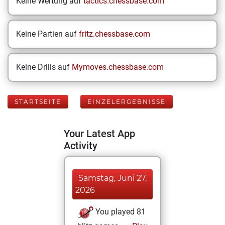
Keine Wertung auf
tactics.chessbase.com
Keine Partien auf
fritz.chessbase.com
Keine Drills auf
Mymoves.chessbase.com
STARTSEITE
EINZELERGEBNISSE
Your Latest App
Activity
Samstag, Juni 27,
2026
You played 81