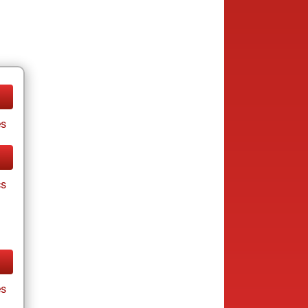
es
cs
es