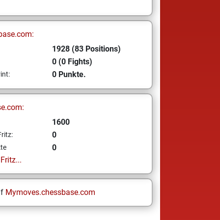
o
base.com:
1928 (83 Positions)
0 (0 Fights)
0 Punkte.
int:
se.com:
1600
0
ritz:
0
te
ritz...
uf
Mymoves.chessbase.com