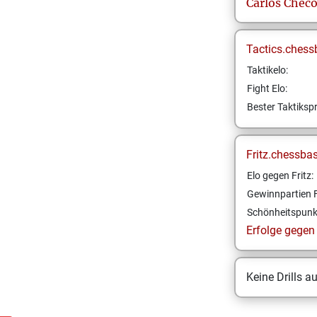
Carlos
Chec
Tactics.chess
Taktikelo:
Fight Elo:
Bester Taktikspr
Fritz.chessba
Elo gegen Fritz:
Gewinnpartien F
Schönheitspunk
Erfolge gegen F
Keine Drills a