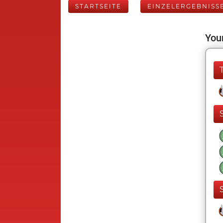
STARTSEITE
EINZELERGEBNISS
Your