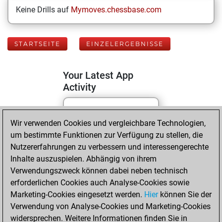
Keine Drills auf
Mymoves.chessbase.com
STARTSEITE
EINZELERGEBNISSE
Your Latest App
Activity
Freitag, Mai 8,
Wir verwenden Cookies und vergleichbare Technologien,
2026
um bestimmte Funktionen zur Verfügung zu stellen, die
Nutzererfahrungen zu verbessern und interessengerechte
You played 171
Inhalte auszuspielen. Abhängig von ihrem
blitz games
Play
Verwendungszweck können dabei neben technisch
You scored +86
erforderlichen Cookies auch Analyse-Cookies sowie
Marketing-Cookies eingesetzt werden.
=9 -76 in blitz
Hier
können Sie der
Verwendung von Analyse-Cookies und Marketing-Cookies
You played 229
widersprechen. Weitere Informationen finden Sie in