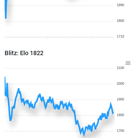
1890
1800
1710
Blitz: Elo 1822
2100
2000
1900
1800
1700