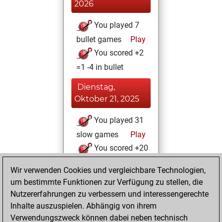
2026
You played 7
bullet games
Play
You scored +2
=1 -4 in bullet
Dienstag,
Oktober 21, 2025
You played 31
slow games
Play
You scored +20
=2 -9 in slow games
Wir verwenden Cookies und vergleichbare Technologien,
um bestimmte Funktionen zur Verfügung zu stellen, die
Donnerstag, Juni
Nutzererfahrungen zu verbessern und interessengerechte
13, 2024
Inhalte auszuspielen. Abhängig von ihrem
You achieved a
Verwendungszweck können dabei neben technisch