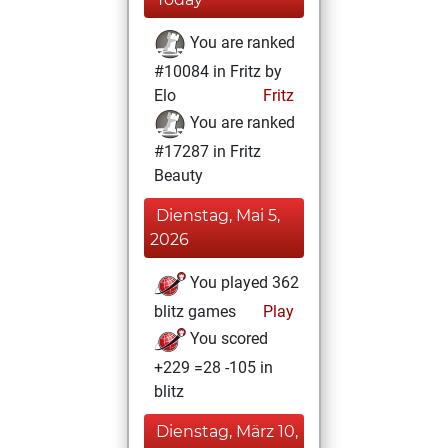
You are ranked
#10084 in Fritz by
Elo
Fritz
You are ranked
#17287 in Fritz
Beauty
Dienstag, Mai 5,
2026
You played 362
blitz games
Play
You scored
+229 =28 -105 in
blitz
Dienstag, März 10,