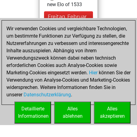
new Elo of 1533
Freitag, Februar
28, 2025
Wir verwenden Cookies und vergleichbare Technologien,
um bestimmte Funktionen zur Verfügung zu stellen, die
You played 3
Nutzererfahrungen zu verbessern und interessengerechte
blitz games
Play
Inhalte auszuspielen. Abhängig von ihrem
You scored +0
Verwendungszweck können dabei neben technisch
=0 -3 in blitz
erforderlichen Cookies auch Analyse-Cookies sowie
Marketing-Cookies eingesetzt werden.
Hier
können Sie der
Dienstag, Januar
Verwendung von Analyse-Cookies und Marketing-Cookies
28, 2025
widersprechen. Weitere Informationen finden Sie in
unserer
Datenschutzerklärung
.
You created
your Fritz account
Detaillierte
Alles
Alles
Fritz
Informationen
ablehnen
akzeptieren