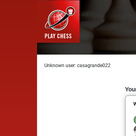
Unknown user: casagrande022
Your
W