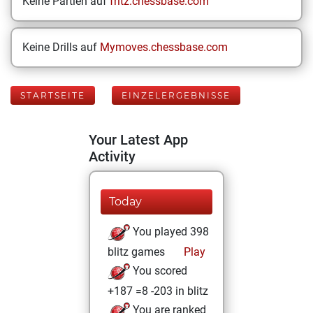
Keine Partien auf
fritz.chessbase.com
Keine Drills auf
Mymoves.chessbase.com
STARTSEITE
EINZELERGEBNISSE
Your Latest App
Activity
Today
You played 398
blitz games
Play
You scored
+187 =8 -203 in blitz
You are ranked