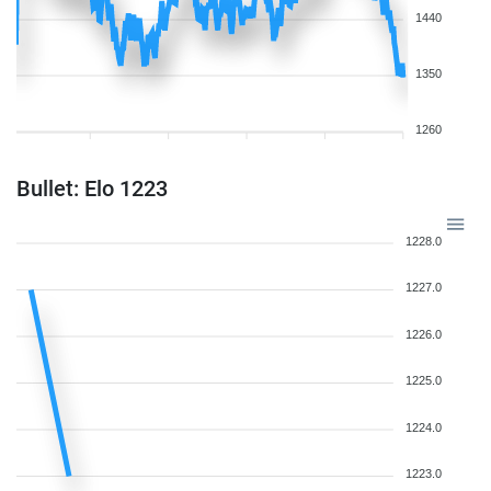
1440
1350
1260
Bullet: Elo 1223
1228.0
1227.0
1226.0
1225.0
1224.0
1223.0