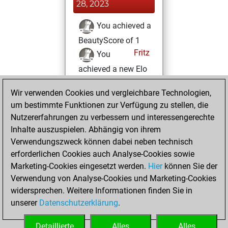
28, 2023
You achieved a
BeautyScore of 1
Fritz
You
achieved a new Elo
of 1595
Wir verwenden Cookies und vergleichbare Technologien,
Mittwoch, Juni 14,
um bestimmte Funktionen zur Verfügung zu stellen, die
2023
Nutzererfahrungen zu verbessern und interessengerechte
Inhalte auszuspielen. Abhängig von ihrem
You created
Verwendungszweck können dabei neben technisch
your Fritz account
erforderlichen Cookies auch Analyse-Cookies sowie
Fritz
Marketing-Cookies eingesetzt werden.
Hier
können Sie der
Dienstag,
Verwendung von Analyse-Cookies und Marketing-Cookies
Juni 13, 2023
widersprechen. Weitere Informationen finden Sie in
unserer
Datenschutzerklärung
.
You created
your Studies account
Detaillierte
Alles
Alles