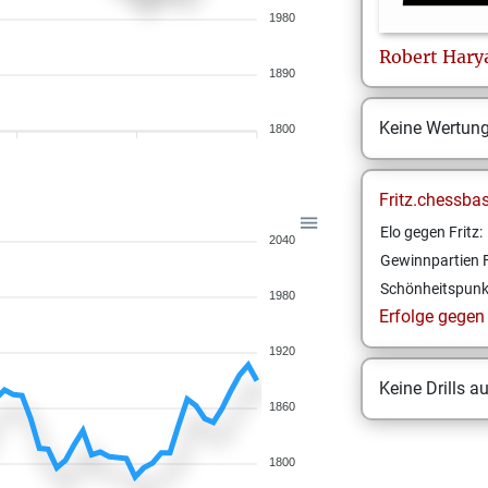
1980
Robert
Hary
1890
Keine Wertun
1800
Fritz.chessba
Elo gegen Fritz:
2040
Gewinnpartien F
Schönheitspunk
1980
Erfolge gegen F
1920
Keine Drills a
1860
1800