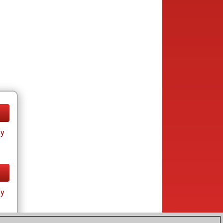
ay
ay