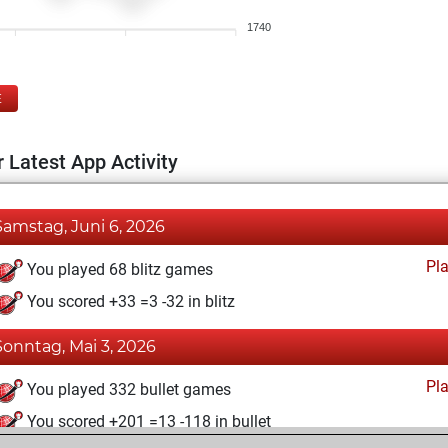
1740
E
 Latest App Activity
Samstag, Juni 6, 2026
Pl
You played 68 blitz games
You scored +33 =3 -32 in blitz
Sonntag, Mai 3, 2026
Pl
You played 332 bullet games
You scored +201 =13 -118 in bullet