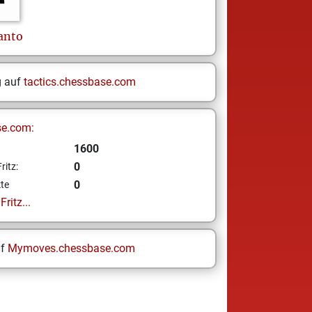
anto
g auf
tactics.chessbase.com
se.com:
1600
0
ritz:
0
te
ritz...
uf
Mymoves.chessbase.com