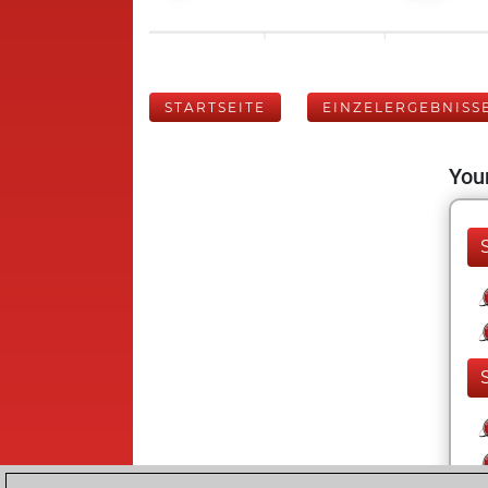
STARTSEITE
EINZELERGEBNISS
Your