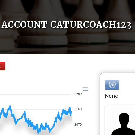
ACCOUNT CATURCOACH123
E
2250
None
2160
2070