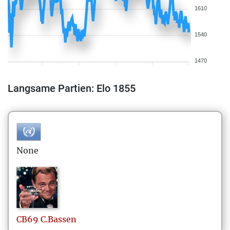
1610
1540
1470
Langsame Partien: Elo 1855
None
CB69
C.Bassen