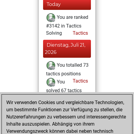
Today
You are ranked
#3142 in Tactics
Solving
Tactics
Dienstag, Juli 21,
2026
You totalled 73
tactics positions
Tactics
You
solved 67 tactics
positions
Wir verwenden Cookies und vergleichbare Technologien,
You achieved
um bestimmte Funktionen zur Verfügung zu stellen, die
an Elo of 2058 in
Nutzererfahrungen zu verbessern und interessengerechte
tactics positions
Inhalte auszuspielen. Abhängig von ihrem
Verwendungszweck können dabei neben technisch
Mittwoch, April