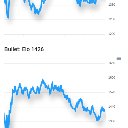
1360
1280
1200
Bullet: Elo 1426
1680
1600
1520
1440
1360