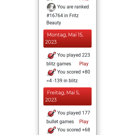
You are ranked
#16764 in Fritz
Beauty
Montag, Mai 15,
2023
You played 223
blitz games
Play
You scored +80
=4 -139 in blitz
Freitag, Mai 5,
2023
You played 177
bullet games
Play
You scored +68