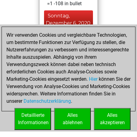
=1 -108 in bullet
Sonntag,
Dezember 6, 2020
Wir verwenden Cookies und vergleichbare Technologien,
You achieved a
um bestimmte Funktionen zur Verfügung zu stellen, die
BeautyScore of 6
Nutzererfahrungen zu verbessern und interessengerechte
Fritz
You
Inhalte auszuspielen. Abhängig von ihrem
achieved a new Elo
Verwendungszweck können dabei neben technisch
of 1592
erforderlichen Cookies auch Analyse-Cookies sowie
Marketing-Cookies eingesetzt werden.
Hier
können Sie der
Freitag,
Verwendung von Analyse-Cookies und Marketing-Cookies
Dezember 4, 2020
widersprechen. Weitere Informationen finden Sie in
unserer
Datenschutzerklärung
.
You created
your Fritz account
Detaillierte
Alles
Alles
Fritz
Informationen
ablehnen
akzeptieren