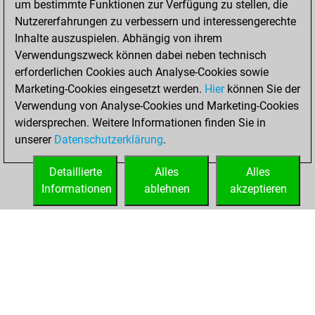
um bestimmte Funktionen zur Verfügung zu stellen, die
+124 =14 -122 in
Nutzererfahrungen zu verbessern und interessengerechte
blitz
Inhalte auszuspielen. Abhängig von ihrem
Verwendungszweck können dabei neben technisch
Sonntag, Mai 10,
erforderlichen Cookies auch Analyse-Cookies sowie
2026
Marketing-Cookies eingesetzt werden.
Hier
können Sie der
Verwendung von Analyse-Cookies und Marketing-Cookies
You played 140
widersprechen. Weitere Informationen finden Sie in
bullet games
Play
unserer
Datenschutzerklärung
.
You scored +57
=4 -79 in bullet
Detaillierte
Alles
Alles
Informationen
ablehnen
akzeptieren