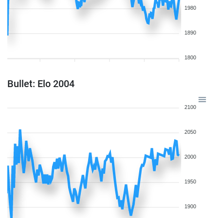
1980
1890
1800
Bullet: Elo 2004
2100
2050
2000
1950
1900