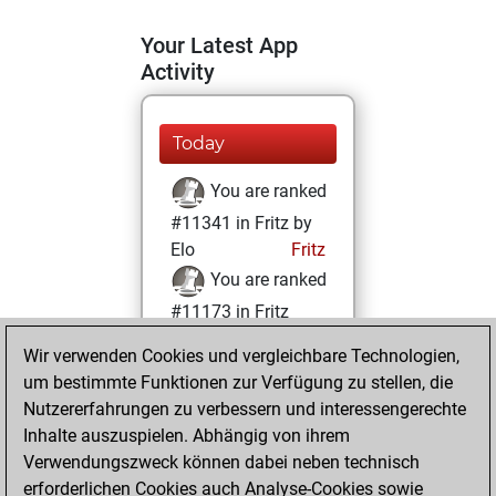
Your Latest App
Activity
Today
You are ranked
#11341 in Fritz by
Elo
Fritz
You are ranked
#11173 in Fritz
Beauty
Wir verwenden Cookies und vergleichbare Technologien,
um bestimmte Funktionen zur Verfügung zu stellen, die
Dienstag, April 5,
Nutzererfahrungen zu verbessern und interessengerechte
2022
Inhalte auszuspielen. Abhängig von ihrem
You achieved a
Verwendungszweck können dabei neben technisch
erforderlichen Cookies auch Analyse-Cookies sowie
BeautyScore of 18