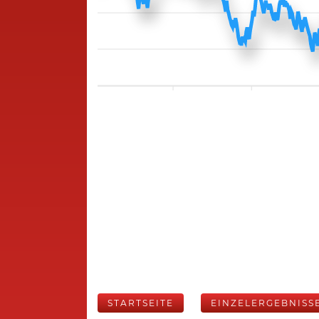
STARTSEITE
EINZELERGEBNISS