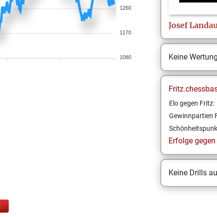
1260
Josef
Landau
1170
Keine Wertun
1080
Fritz.chessba
Elo gegen Fritz:
Gewinnpartien F
Schönheitspunk
Erfolge gegen F
Keine Drills a
E