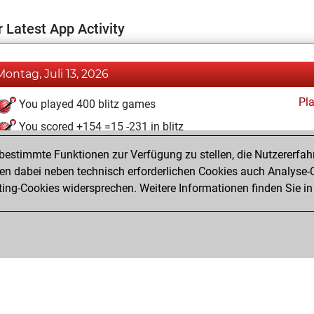
 Latest App Activity
Montag, Juli 13, 2026
Pl
You played 400 blitz games
You scored +154 =15 -231 in blitz
estimmte Funktionen zur Verfügung zu stellen, die Nutzererfah
Montag, Juli 24, 2023
 dabei neben technisch erforderlichen Cookies auch Analyse-C
Fri
ng-Cookies widersprechen. Weitere Informationen finden Sie in
You created your Fritz account