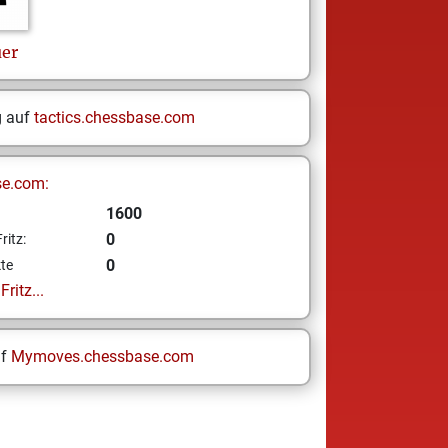
er
g auf
tactics.chessbase.com
se.com:
1600
0
ritz:
0
te
ritz...
uf
Mymoves.chessbase.com