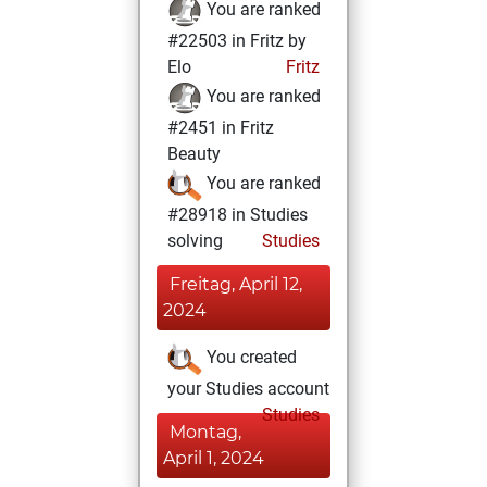
You are ranked
#22503 in Fritz by
Elo
Fritz
You are ranked
#2451 in Fritz
Beauty
You are ranked
#28918 in Studies
solving
Studies
Freitag, April 12,
2024
You created
your Studies account
Studies
Montag,
April 1, 2024