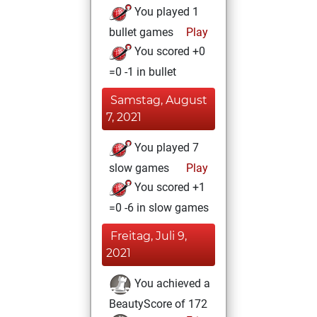
You played 1
bullet games
Play
You scored +0
=0 -1 in bullet
Samstag, August
7, 2021
You played 7
slow games
Play
You scored +1
=0 -6 in slow games
Freitag, Juli 9,
2021
You achieved a
BeautyScore of 172