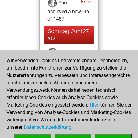
Fritz
You
achieved a new Elo
of 1487
Sonntag, Juni 27,
2021
You won
Wir verwenden Cookies und vergleichbare Technologien,
against Fritz
Fritz
um bestimmte Funktionen zur Verfügung zu stellen, die
You played 11
Nutzererfahrungen zu verbessern und interessengerechte
blitz games
Play
Inhalte auszuspielen. Abhängig von ihrem
You scored +0
Verwendungszweck können dabei neben technisch
=0 -11 in blitz
erforderlichen Cookies auch Analyse-Cookies sowie
Marketing-Cookies eingesetzt werden.
Hier
können Sie der
Sonntag, Juni 13,
Verwendung von Analyse-Cookies und Marketing-Cookies
2021
widersprechen. Weitere Informationen finden Sie in
unserer
Datenschutzerklärung
.
You created
your Fritz account