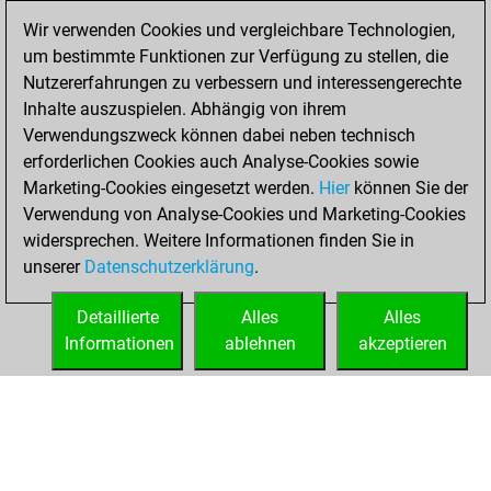
of 1681
Wir verwenden Cookies und vergleichbare Technologien,
Freitag, Mai 15,
um bestimmte Funktionen zur Verfügung zu stellen, die
2026
Nutzererfahrungen zu verbessern und interessengerechte
Inhalte auszuspielen. Abhängig von ihrem
You won
Verwendungszweck können dabei neben technisch
against Fritz
Fritz
erforderlichen Cookies auch Analyse-Cookies sowie
Marketing-Cookies eingesetzt werden.
Hier
können Sie der
Mittwoch,
Verwendung von Analyse-Cookies und Marketing-Cookies
Februar 11, 2026
widersprechen. Weitere Informationen finden Sie in
unserer
Datenschutzerklärung
.
You created
your Fritz account
Detaillierte
Alles
Alles
Fritz
Informationen
ablehnen
akzeptieren