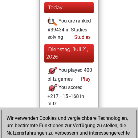
Today
You are ranked
#39434 in Studies
solving
Studies
Dienstag, Juli 21,
2026
You played 400
blitz games
Play
You scored
+217 =15 -168 in
blitz
Montag,
Wir verwenden Cookies und vergleichbare Technologien,
Dezember 8, 2025
um bestimmte Funktionen zur Verfügung zu stellen, die
Nutzererfahrungen zu verbessern und interessengerechte
You created