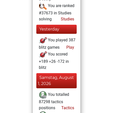
You are ranked
#37673 in Studies
solving
Studies
Yesterday
You played 387
blitz games
Play
You scored
+189 =26 -172 in
blitz
Samstag, August
1, 2026
You totalled
87298 tactics
positions
Tactics