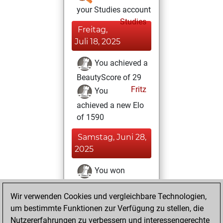
your Studies account
Studies
Freitag,
Juli 18, 2025
You achieved a
BeautyScore of 29
Fritz
You
achieved a new Elo
of 1590
Samstag, Juni 28,
2025
You won
against Fritz
Fritz
Wir verwenden Cookies und vergleichbare Technologien,
Sonntag, April 20,
um bestimmte Funktionen zur Verfügung zu stellen, die
2025
Nutzererfahrungen zu verbessern und interessengerechte