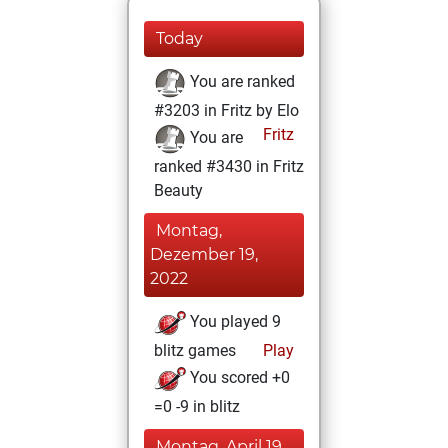
Today
You are ranked
#3203 in Fritz by Elo
Fritz
You are
ranked #3430 in Fritz
Beauty
Montag,
Dezember 19,
2022
You played 9
blitz games
Play
You scored +0
=0 -9 in blitz
Montag, April 19,