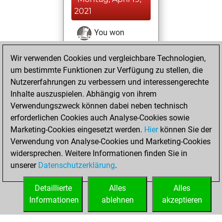
2021
You won
against Fritz
Fritz
Wir verwenden Cookies und vergleichbare Technologien,
You achieved a
um bestimmte Funktionen zur Verfügung zu stellen, die
BeautyScore of 107
Nutzererfahrungen zu verbessern und interessengerechte
You achieved a
Inhalte auszuspielen. Abhängig von ihrem
new Elo of 1635
Verwendungszweck können dabei neben technisch
erforderlichen Cookies auch Analyse-Cookies sowie
Dienstag,
Marketing-Cookies eingesetzt werden.
Hier
können Sie der
November 24,
Verwendung von Analyse-Cookies und Marketing-Cookies
2020
widersprechen. Weitere Informationen finden Sie in
unserer
Datenschutzerklärung
.
You created
your Fritz account
Detaillierte
Alles
Alles
Fritz
Informationen
ablehnen
akzeptieren