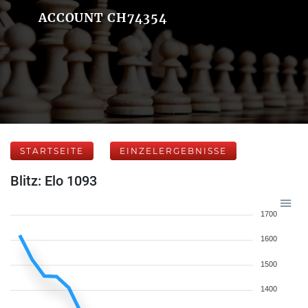
ACCOUNT CH74354
STARTSEITE
EINZELERGEBNISSE
Blitz: Elo 1093
1700
1600
1500
1400