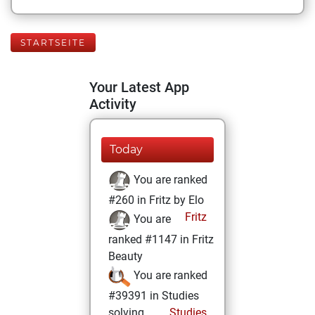
STARTSEITE
Your Latest App
Activity
Today
You are ranked
#260 in Fritz by Elo
Fritz
You are
ranked #1147 in Fritz
Beauty
You are ranked
#39391 in Studies
solving
Studies