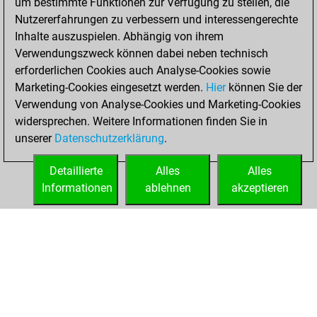
um bestimmte Funktionen zur Verfügung zu stellen, die
Dezember 5, 2025
Nutzererfahrungen zu verbessern und interessengerechte
Inhalte auszuspielen. Abhängig von ihrem
You created
Verwendungszweck können dabei neben technisch
your Studies account
erforderlichen Cookies auch Analyse-Cookies sowie
Studies
Marketing-Cookies eingesetzt werden.
Hier
können Sie der
Dienstag,
Verwendung von Analyse-Cookies und Marketing-Cookies
August 26, 2025
widersprechen. Weitere Informationen finden Sie in
unserer
Datenschutzerklärung
.
You created
your Fritz account
Detaillierte
Alles
Alles
Fritz
Informationen
ablehnen
akzeptieren