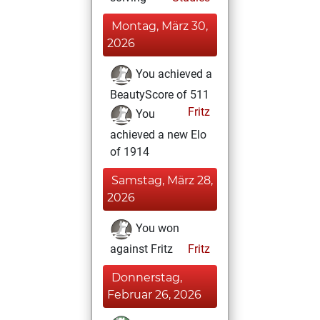
Montag, März 30,
2026
You achieved a
BeautyScore of 511
Fritz
You
achieved a new Elo
of 1914
Samstag, März 28,
2026
You won
against Fritz
Fritz
Donnerstag,
Februar 26, 2026