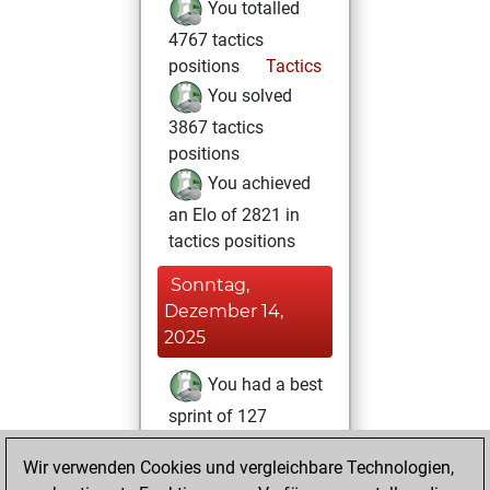
You totalled
4767 tactics
positions
Tactics
You solved
3867 tactics
positions
You achieved
an Elo of 2821 in
tactics positions
Sonntag,
Dezember 14,
2025
You had a best
sprint of 127
positions
Tactics
Wir verwenden Cookies und vergleichbare Technologien,
Freitag,