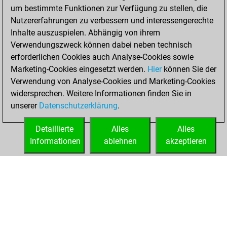
um bestimmte Funktionen zur Verfügung zu stellen, die
You achieved a
Nutzererfahrungen zu verbessern und interessengerechte
BeautyScore of 55
Inhalte auszuspielen. Abhängig von ihrem
You achieved a
Verwendungszweck können dabei neben technisch
new Elo of 1571
erforderlichen Cookies auch Analyse-Cookies sowie
Marketing-Cookies eingesetzt werden.
Hier
können Sie der
Sonntag, Februar
Verwendung von Analyse-Cookies und Marketing-Cookies
21, 2021
widersprechen. Weitere Informationen finden Sie in
unserer
Datenschutzerklärung
.
You created
your Fritz account
Detaillierte
Alles
Alles
Fritz
Informationen
ablehnen
akzeptieren