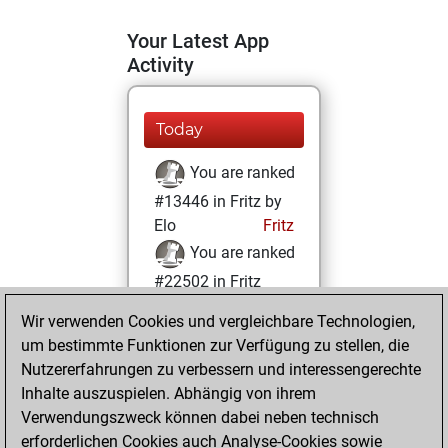
Your Latest App
Activity
Today
You are ranked
#13446 in Fritz by
Elo
Fritz
You are ranked
#22502 in Fritz
Beauty
Wir verwenden Cookies und vergleichbare Technologien,
um bestimmte Funktionen zur Verfügung zu stellen, die
Mittwoch,
Nutzererfahrungen zu verbessern und interessengerechte
Februar 22, 2023
Inhalte auszuspielen. Abhängig von ihrem
You achieved a
Verwendungszweck können dabei neben technisch
erforderlichen Cookies auch Analyse-Cookies sowie
BeautyScore of 1