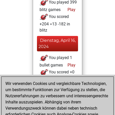
You played 399
blitz games
Play
You scored
+204 =13 -182 in
blitz
Dienstag, April 16,
2024
You played 1
bullet games
Play
You scored +0
=0 -1 in bullet
Wir verwenden Cookies und vergleichbare Technologien,
um bestimmte Funktionen zur Verfügung zu stellen, die
Samstag, März 9,
Nutzererfahrungen zu verbessern und interessengerechte
2024
Inhalte auszuspielen. Abhängig von ihrem
You created
Verwendungszweck können dabei neben technisch
erforderlichen Cookies auch Analyse-Cookies sowie
your Fritz account