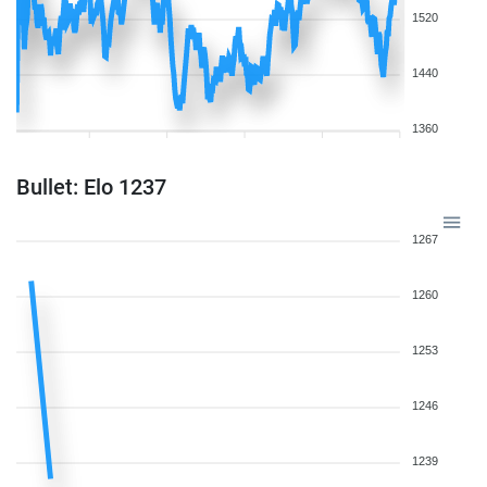
1520
1440
1360
Bullet: Elo 1237
1267
1260
1253
1246
1239