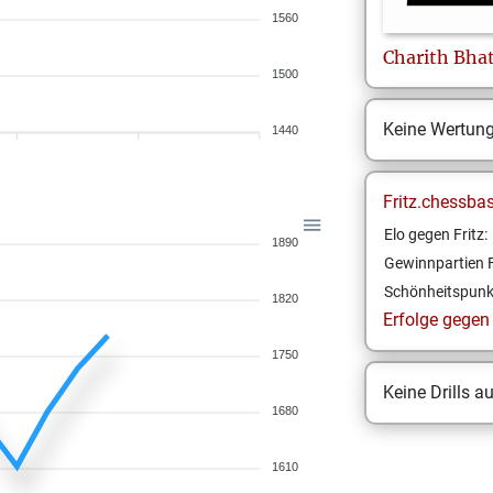
1560
Charith
Bha
1500
Keine Wertun
1440
Fritz.chessba
Elo gegen Fritz:
1890
Gewinnpartien F
Schönheitspunk
1820
Erfolge gegen F
1750
Keine Drills a
1680
1610