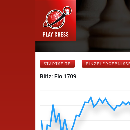
STARTSEITE
EINZELERGEBNISS
Blitz: Elo 1709