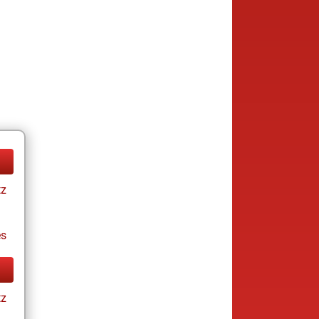
tz
es
tz