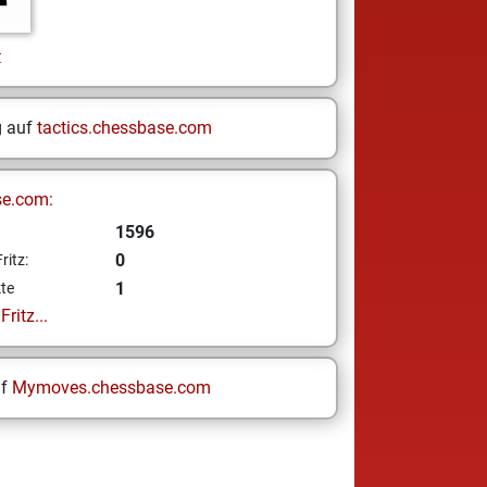
t
g auf
tactics.chessbase.com
se.com:
1596
0
ritz:
1
te
ritz...
uf
Mymoves.chessbase.com