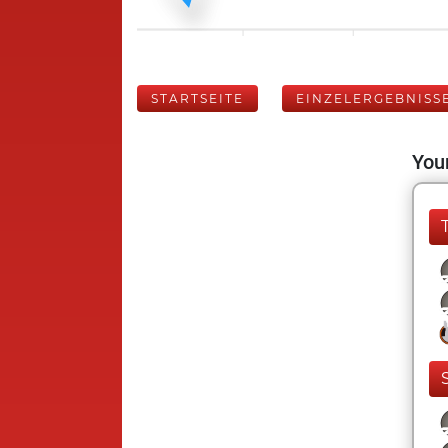
STARTSEITE
EINZELERGEBNISS
Your