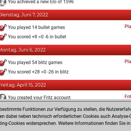
You achieved a new Elo of 1596
Dienstag, Juni 7, 2022
Pl
You played 14 bullet games
You scored +8 =0 -6 in bullet
Montag, Juni 6, 2022
Pl
You played 54 blitz games
You scored +28 =0 -26 in blitz
Freitag, April 15, 2022
Fri
You created your Fritz account
estimmte Funktionen zur Verfügung zu stellen, die Nutzererfah
Samstag, Juni 12, 2021
 dabei neben technisch erforderlichen Cookies auch Analyse-C
Studi
ng-Cookies widersprechen. Weitere Informationen finden Sie in
You created your Studies account