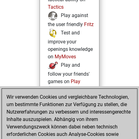
Tactics
Play against
the user friendly
Fritz
Test and
improve your
openings knowledge
on
MyMoves
Play and
follow your friends'
games on
Play
Solve some
Wir verwenden Cookies und vergleichbare Technologien,
beautiful and
um bestimmte Funktionen zur Verfügung zu stellen, die
challenging Studies
Nutzererfahrungen zu verbessern und interessengerechte
on
Studies
Inhalte auszuspielen. Abhängig von ihrem
Verwendungszweck können dabei neben technisch
erforderlichen Cookies auch Analyse-Cookies sowie