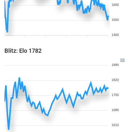
1600
1500
1400
Blitz: Elo 1782
1890
1820
1750
1680
1610