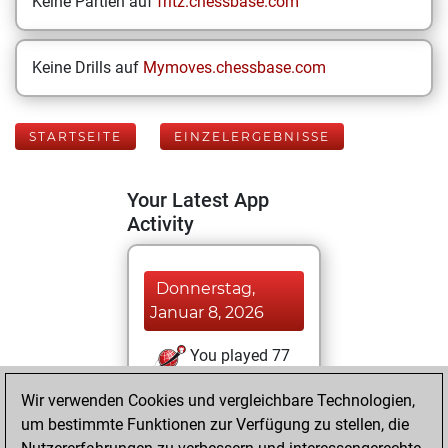
Keine Partien auf
fritz.chessbase.com
Keine Drills auf
Mymoves.chessbase.com
STARTSEITE
EINZELERGEBNISSE
Your Latest App
Activity
Donnerstag,
Januar 8, 2026
You played 77
blitz games
Play
Wir verwenden Cookies und vergleichbare Technologien,
You scored +40
um bestimmte Funktionen zur Verfügung zu stellen, die
=8 -29 in blitz