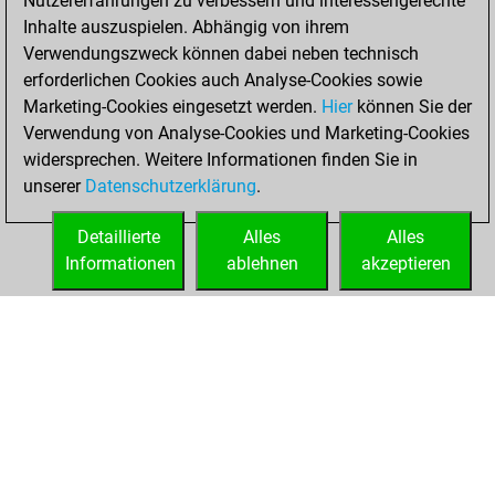
Nutzererfahrungen zu verbessern und interessengerechte
Inhalte auszuspielen. Abhängig von ihrem
Donnerstag,
Verwendungszweck können dabei neben technisch
November 9, 2023
erforderlichen Cookies auch Analyse-Cookies sowie
Marketing-Cookies eingesetzt werden.
Hier
können Sie der
You played 253
Verwendung von Analyse-Cookies und Marketing-Cookies
bullet games
Play
widersprechen. Weitere Informationen finden Sie in
You scored
unserer
Datenschutzerklärung
.
+117 =1 -135 in
bullet
Detaillierte
Alles
Alles
Informationen
ablehnen
akzeptieren