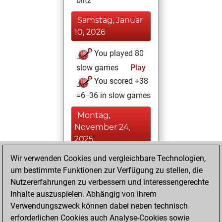
blitz
Samstag, Januar
10, 2026
You played 80
slow games
Play
You scored +38
=6 -36 in slow games
Montag,
November 24,
2025
Wir verwenden Cookies und vergleichbare Technologien,
You achieved a
um bestimmte Funktionen zur Verfügung zu stellen, die
BeautyScore of 3
Nutzererfahrungen zu verbessern und interessengerechte
Fritz
You
Inhalte auszuspielen. Abhängig von ihrem
achieved a new Elo
Verwendungszweck können dabei neben technisch
of 1588
erforderlichen Cookies auch Analyse-Cookies sowie