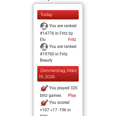
Today
You are ranked
#14776 in Fritz by
Elo
Fritz
You are ranked
#19760 in Fritz
Beauty
Donnerstag, März
19, 2026
You played 320
blitz games
Play
You scored
+107 =17 -196 in