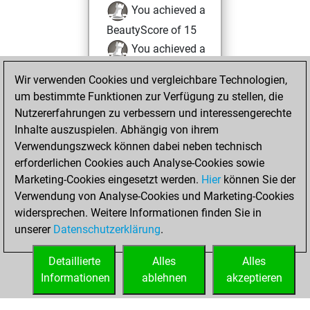
You achieved a
BeautyScore of 15
You achieved a
new Elo of 1622
Wir verwenden Cookies und vergleichbare Technologien,
You created
um bestimmte Funktionen zur Verfügung zu stellen, die
your Fritz account
Nutzererfahrungen zu verbessern und interessengerechte
Inhalte auszuspielen. Abhängig von ihrem
Montag,
Verwendungszweck können dabei neben technisch
Dezember 28,
erforderlichen Cookies auch Analyse-Cookies sowie
2020
Marketing-Cookies eingesetzt werden.
Hier
können Sie der
Verwendung von Analyse-Cookies und Marketing-Cookies
You played 10
widersprechen. Weitere Informationen finden Sie in
slow games
Play
unserer
Datenschutzerklärung
.
You scored +2
=1 -7 in slow games
Detaillierte
Alles
Alles
Informationen
ablehnen
akzeptieren