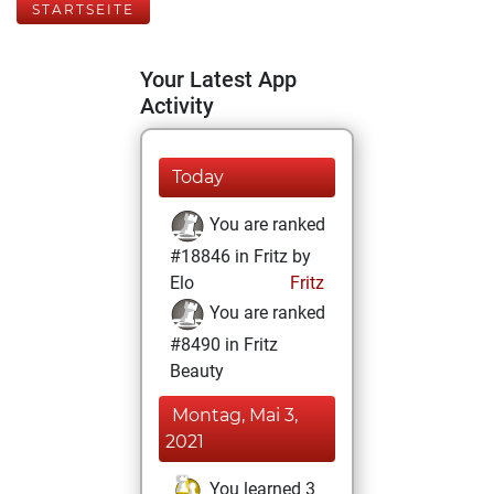
STARTSEITE
Your Latest App
Activity
Today
You are ranked
#18846 in Fritz by
Elo
Fritz
You are ranked
#8490 in Fritz
Beauty
Montag, Mai 3,
2021
You learned 3