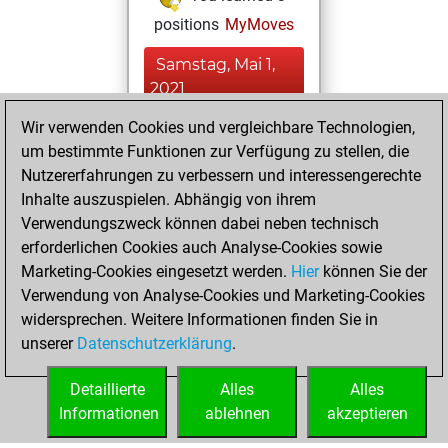
positions
MyMoves
Samstag, Mai 1,
2021
Wir verwenden Cookies und vergleichbare Technologien,
You achieved a
um bestimmte Funktionen zur Verfügung zu stellen, die
BeautyScore of 28
Nutzererfahrungen zu verbessern und interessengerechte
Fritz
You
Inhalte auszuspielen. Abhängig von ihrem
achieved a new Elo
Verwendungszweck können dabei neben technisch
of 1574
erforderlichen Cookies auch Analyse-Cookies sowie
Marketing-Cookies eingesetzt werden.
Hier
können Sie der
Freitag, April 30,
Verwendung von Analyse-Cookies und Marketing-Cookies
2021
widersprechen. Weitere Informationen finden Sie in
unserer
Datenschutzerklärung
.
You created
your Fritz account
Detaillierte
Alles
Alles
Fritz
Informationen
ablehnen
akzeptieren