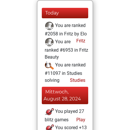
Today
You are ranked
#2058 in Fritz by Elo
Fritz
You are
ranked #6953 in Fritz
Beauty
You are ranked
#11097 in Studies
solving
Studies
Mittwoch,
August 28, 2024
You played 27
blitz games
Play
You scored +13