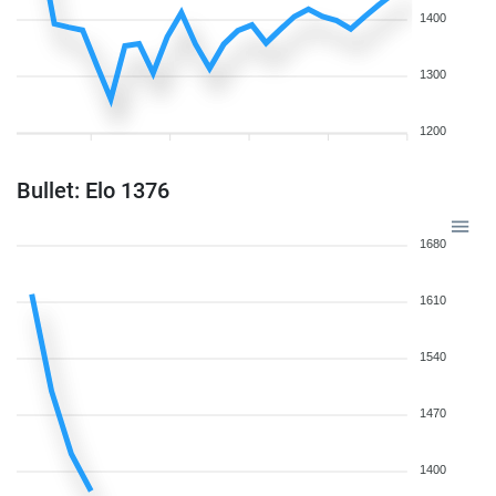
1400
1300
1200
Bullet: Elo 1376
1680
1610
1540
1470
1400