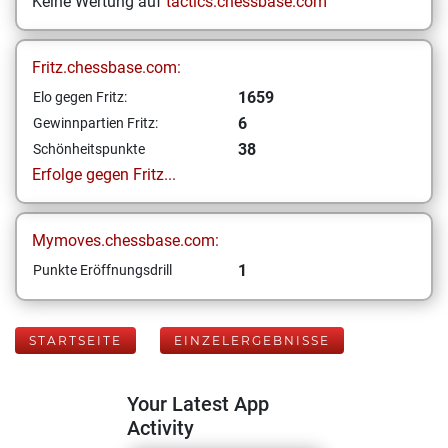
Keine Wertung auf
tactics.chessbase.com
Fritz.chessbase.com:
1659
Elo gegen Fritz:
6
Gewinnpartien Fritz:
38
Schönheitspunkte
Erfolge gegen Fritz...
Mymoves.chessbase.com:
1
Punkte Eröffnungsdrill
STARTSEITE
EINZELERGEBNISSE
Your Latest App
Activity