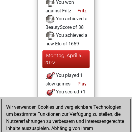
You won
against Fritz
Fritz
You achieved a
BeautyScore of 38
You achieved a
new Elo of 1659
Montag, April 4,
2022
You played 1
slow games
Play
You scored +1
=0 -0 in slow games
Wir verwenden Cookies und vergleichbare Technologien,
Freitag, März 25,
um bestimmte Funktionen zur Verfügung zu stellen, die
2022
Nutzererfahrungen zu verbessern und interessengerechte
Inhalte auszuspielen. Abhängig von ihrem
You created