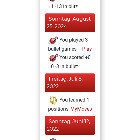
=1 -13 in blitz
Sonntag, August
25, 2024
You played 3
bullet games
Play
You scored +0
=0 -3 in bullet
Freitag, Juli 8,
2022
You learned 1
positions
MyMoves
Sonntag, Juni 12,
2022