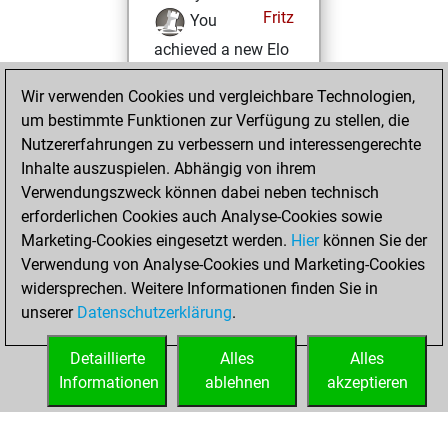
Fritz
You
achieved a new Elo
of 1597
Wir verwenden Cookies und vergleichbare Technologien,
Sonntag, Januar
um bestimmte Funktionen zur Verfügung zu stellen, die
17, 2021
Nutzererfahrungen zu verbessern und interessengerechte
Inhalte auszuspielen. Abhängig von ihrem
You won
Verwendungszweck können dabei neben technisch
against Fritz
Fritz
erforderlichen Cookies auch Analyse-Cookies sowie
Marketing-Cookies eingesetzt werden.
Hier
können Sie der
Samstag, Januar
Verwendung von Analyse-Cookies und Marketing-Cookies
16, 2021
widersprechen. Weitere Informationen finden Sie in
unserer
Datenschutzerklärung
.
You created
your Fritz account
Detaillierte
Alles
Alles
Fritz
Informationen
ablehnen
akzeptieren