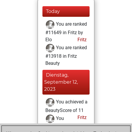
Today
You are ranked
#11649 in Fritz by
Elo
Fritz
You are ranked
#13918 in Fritz
Beauty
Dienstag,
September 12,
2023
You achieved a
BeautyScore of 11
Fritz
You
achieved a new Elo