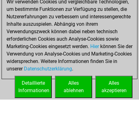
Wir verwenden Cookies und vergleichbare Technologien,
of 1592
um bestimmte Funktionen zur Verfügung zu stellen, die
You played 1
Nutzererfahrungen zu verbessern und interessengerechte
blitz games
Play
Inhalte auszuspielen. Abhängig von ihrem
You scored +1
Verwendungszweck können dabei neben technisch
=0 -0 in blitz
erforderlichen Cookies auch Analyse-Cookies sowie
Marketing-Cookies eingesetzt werden.
Hier
können Sie der
Freitag, Januar 15,
Verwendung von Analyse-Cookies und Marketing-Cookies
2021
widersprechen. Weitere Informationen finden Sie in
unserer
Datenschutzerklärung
.
You created
your Fritz account
Detaillierte
Alles
Alles
Fritz
Informationen
ablehnen
akzeptieren