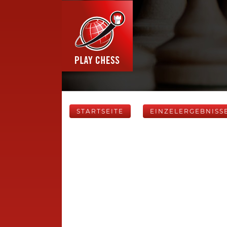
STARTSEITE
EINZELERGEBNISS