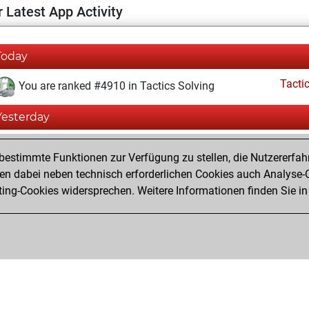
 Latest App Activity
Today
Tacti
You are ranked #4910 in Tactics Solving
Yesterday
Tacti
You totalled 2 tactics positions
estimmte Funktionen zur Verfügung zu stellen, die Nutzererfah
You solved 2 tactics positions
 dabei neben technisch erforderlichen Cookies auch Analyse-C
ng-Cookies widersprechen. Weitere Informationen finden Sie in
You achieved an Elo of 1655 in tactics positions