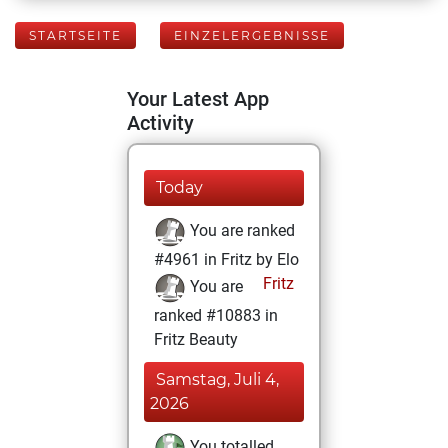
STARTSEITE
EINZELERGEBNISSE
Your Latest App
Activity
Today
You are ranked
#4961 in Fritz by Elo
Fritz
You are
ranked #10883 in
Fritz Beauty
Samstag, Juli 4,
2026
You totalled