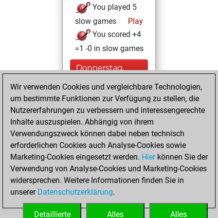
You played 5
slow games
Play
You scored +4
=1 -0 in slow games
Donnerstag,
Dezember 8, 2022
Wir verwenden Cookies und vergleichbare Technologien,
um bestimmte Funktionen zur Verfügung zu stellen, die
You played 3
Nutzererfahrungen zu verbessern und interessengerechte
bullet games
Play
Inhalte auszuspielen. Abhängig von ihrem
You scored +0
Verwendungszweck können dabei neben technisch
=0 -3 in bullet
erforderlichen Cookies auch Analyse-Cookies sowie
Marketing-Cookies eingesetzt werden.
Hier
können Sie der
Montag,
Verwendung von Analyse-Cookies und Marketing-Cookies
Dezember 5, 2022
widersprechen. Weitere Informationen finden Sie in
unserer
Datenschutzerklärung
.
You created
your Fritz account
Detaillierte
Alles
Alles