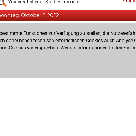
Studi
You created your Studies account
Sonntag, Oktober 2, 2022
Fri
You achieved a BeautyScore of 2
estimmte Funktionen zur Verfügung zu stellen, die Nutzererfah
You achieved a new Elo of 1591
 dabei neben technisch erforderlichen Cookies auch Analyse-C
ng-Cookies widersprechen. Weitere Informationen finden Sie in
You created your Fritz account