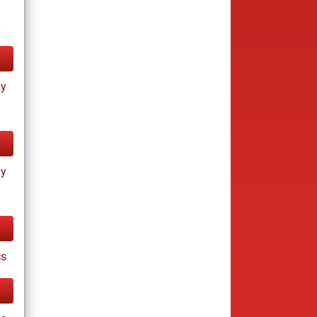
ay
ay
cs