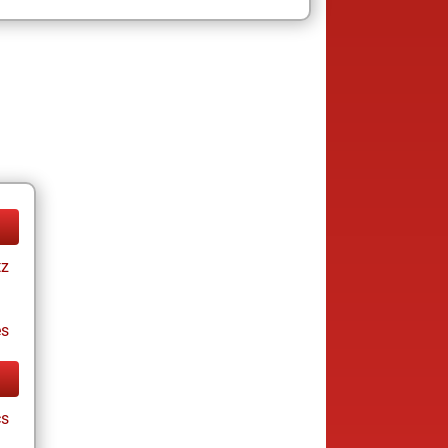
tz
es
cs