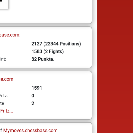
base.com:
2127 (22344 Positions)
1583 (2 Fights)
32 Punkte.
int:
se.com:
1591
0
ritz:
2
te
ritz...
uf
Mymoves.chessbase.com