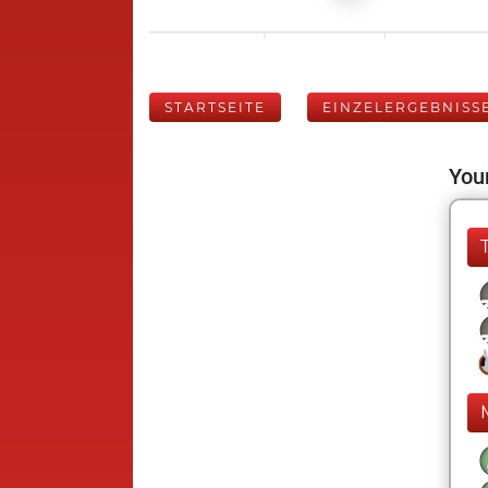
STARTSEITE
EINZELERGEBNISS
Your