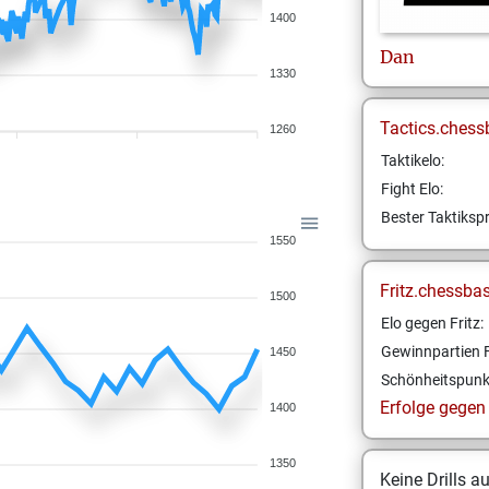
1400
Dan
1330
Tactics.chess
1260
Taktikelo:
Fight Elo:
Bester Taktikspr
1550
Fritz.chessba
1500
Elo gegen Fritz:
Gewinnpartien F
1450
Schönheitspunk
Erfolge gegen F
1400
1350
Keine Drills a