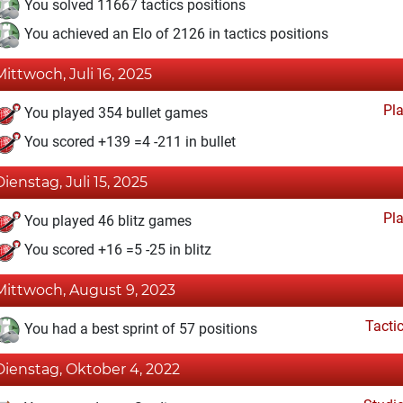
You solved 11667 tactics positions
You achieved an Elo of 2126 in tactics positions
Mittwoch, Juli 16, 2025
Pl
You played 354 bullet games
You scored +139 =4 -211 in bullet
Dienstag, Juli 15, 2025
Pl
You played 46 blitz games
You scored +16 =5 -25 in blitz
Mittwoch, August 9, 2023
Tacti
You had a best sprint of 57 positions
Dienstag, Oktober 4, 2022