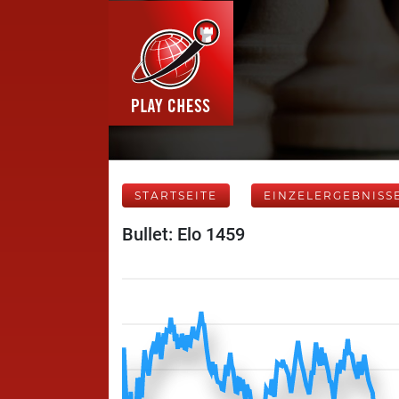
STARTSEITE
EINZELERGEBNISS
Bullet: Elo 1459