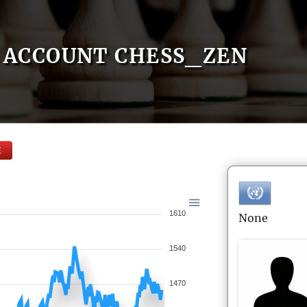
ACCOUNT CHESS_ZEN
E
1610
None
1540
1470