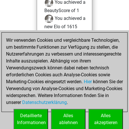
You achieved a
BeautyScore of 1
You achieved a
new Elo of 1615
Dienstag,
Wir verwenden Cookies und vergleichbare Technologien,
November 23,
um bestimmte Funktionen zur Verfügung zu stellen, die
2021
Nutzererfahrungen zu verbessern und interessengerechte
Inhalte auszuspielen. Abhängig von ihrem
You created
Verwendungszweck können dabei neben technisch
your Fritz account
erforderlichen Cookies auch Analyse-Cookies sowie
Fritz
Marketing-Cookies eingesetzt werden.
Hier
können Sie der
Donnerstag,
Verwendung von Analyse-Cookies und Marketing-Cookies
Juni 17, 2021
widersprechen. Weitere Informationen finden Sie in
unserer
Datenschutzerklärung
.
You created
your Studies account
Detaillierte
Alles
Alles
Studies
Informationen
ablehnen
akzeptieren