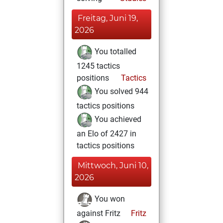
Freitag, Juni 19,
2026
You totalled
1245 tactics
positions
Tactics
You solved 944
tactics positions
You achieved
an Elo of 2427 in
tactics positions
Mittwoch, Juni 10,
2026
You won
against Fritz
Fritz